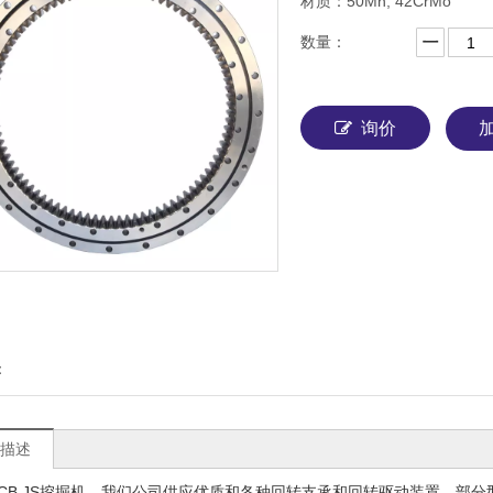
材质：50Mn; 42CrMo
数量：
询价
挖掘机回转支承
：
描述
CB JS挖掘机。我们公司供应优质和各种回转支承和回转驱动装置。部分型号如下：J