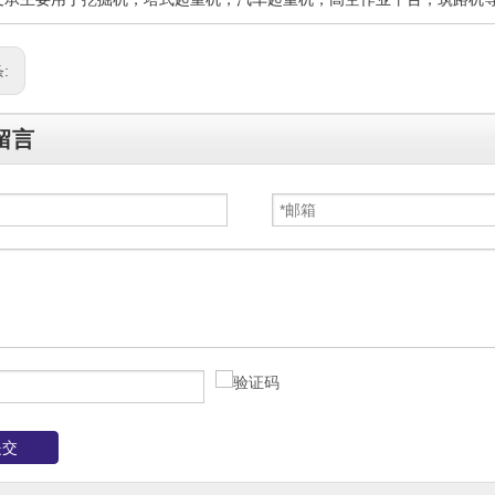
:
留言
提交