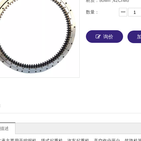
材质：50Mn ;42CrMo
数量：
询价
：
描述
支承主要用于挖掘机，塔式起重机，汽车起重机，高空作业平台，筑路机